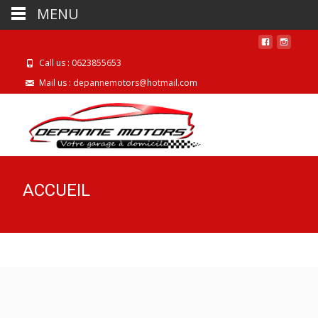
MENU
Call us : 0623855653
Mail us : depannemotors@hotmail.com
ACCUEIL