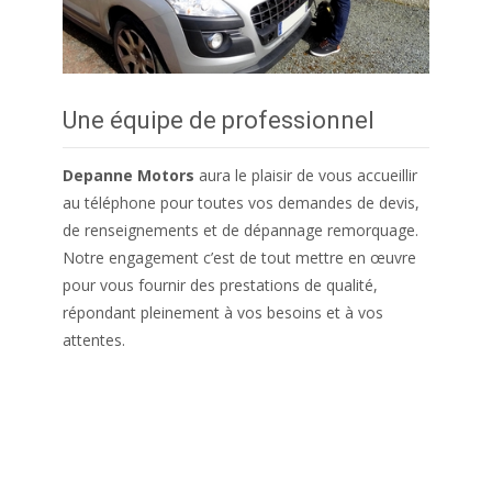
Une équipe de professionnel
Depanne Motors
aura le plaisir de vous accueillir
au téléphone pour toutes vos demandes de devis,
de renseignements et de dépannage remorquage.
Notre engagement c’est de tout mettre en œuvre
pour vous fournir des prestations de qualité,
répondant pleinement à vos besoins et à vos
attentes.
en ga ge me nt c’est de to ut me tt re en
œu vre po ur vo us fo ur nir des pr es ta ti ons de
qu al ité, rép on da nt pl ei ne me nt vos be so ins
et à vos at te nt es.