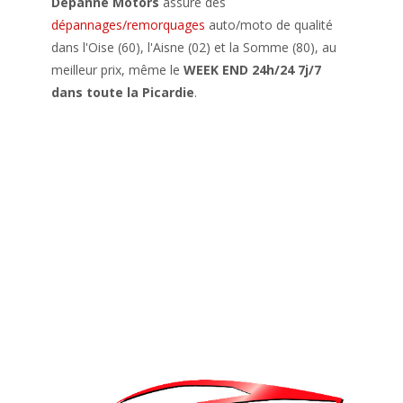
Depanne Motors
assure des
dépannages/remorquages
auto/moto de qualité
dans l'Oise (60), l'Aisne (02) et la Somme (80), au
meilleur prix, même le
WEEK END 24h/24 7j/7
dans toute la Picardie
.
Dep anne Mo to rs as su re des dé pan na ges/ re
mo rq ua ges au to/ mo to de qu al ité da ns l'Oi se
(60), l'Ai sne (02) et la So mme (80), au me il le ur
pr ix, mê me le WE EK END 24h /24 7j /7 da ns to
ute la Pi ca rd ie.
.