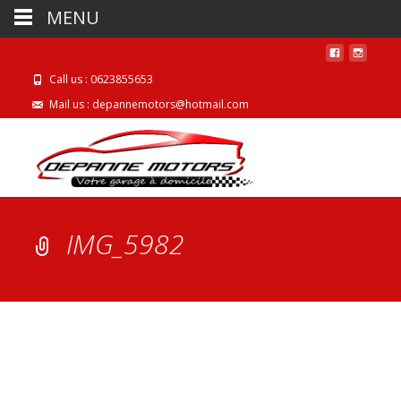
MENU
Call us : 0623855653
Mail us : depannemotors@hotmail.com
IMG_5982