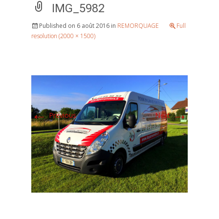
IMG_5982
Published on
6 août 2016
in
REMORQUAGE
Full
resolution (2000 × 1500)
←
→
Previous
Next