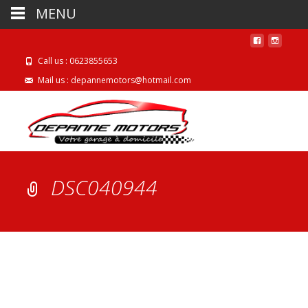
MENU
Call us : 0623855653
Mail us : depannemotors@hotmail.com
DSC040944