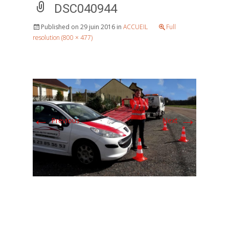
DSC040944
Published on
29 juin 2016
in
ACCUEIL
Full
resolution (800 × 477)
←
→
Previous
Next