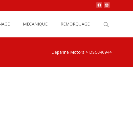
Search
NAGE
MECANIQUE
REMORQUAGE
for:
Depanne Motors
>
DSC040944