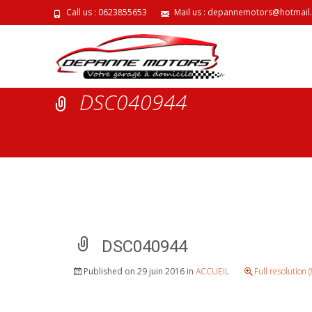
Call us : 0623855653
Mail us : depannemotors@hotmail
DSC040944
DSC040944
Published on
29 juin 2016
in
ACCUEIL
Full resolution 